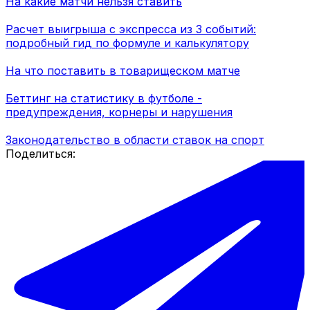
На какие матчи нельзя ставить
Расчет выигрыша с экспресса из 3 событий:
подробный гид по формуле и калькулятору
На что поставить в товарищеском матче
Беттинг на статистику в футболе -
предупреждения, корнеры и нарушения
Законодательство в области ставок на спорт
Поделиться: