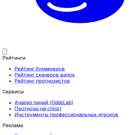
Рейтинги
Рейтинг букмекеров
Рейтинг сканеров вилок
Рейтинг прогнозистов
Сервисы
Анализ линий (OddsLab)
Прогнозы на спорт
Инструменты профессиональных игроков
Реклама