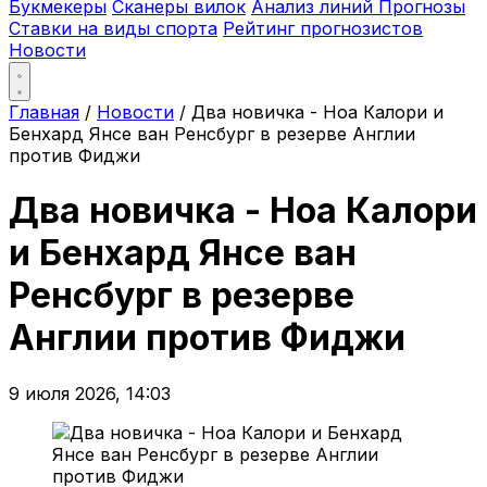
Букмекеры
Сканеры вилок
Анализ линий
Прогнозы
Ставки на виды спорта
Рейтинг прогнозистов
Новости
Главная
/
Новости
/
Два новичка - Ноа Калори и
Бенхард Янсе ван Ренсбург в резерве Англии
против Фиджи
Два новичка - Ноа Калори
и Бенхард Янсе ван
Ренсбург в резерве
Англии против Фиджи
9 июля 2026, 14:03