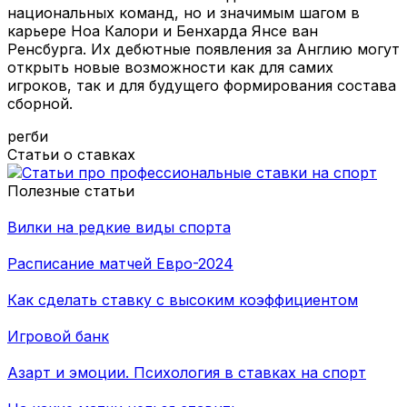
национальных команд, но и значимым шагом в
карьере Ноа Калори и Бенхарда Янсе ван
Ренсбурга. Их дебютные появления за Англию могут
открыть новые возможности как для самих
игроков, так и для будущего формирования состава
сборной.
регби
Статьи о ставках
Полезные статьи
Вилки на редкие виды спорта
Расписание матчей Евро-2024
Как сделать ставку с высоким коэффициентом
Игровой банк
Азарт и эмоции. Психология в ставках на спорт