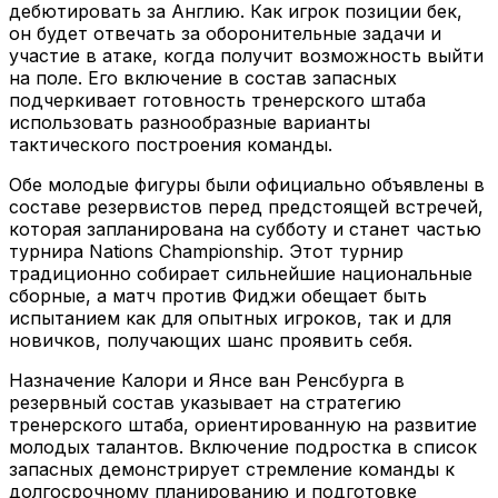
дебютировать за Англию. Как игрок позиции бек,
он будет отвечать за оборонительные задачи и
участие в атаке, когда получит возможность выйти
на поле. Его включение в состав запасных
подчеркивает готовность тренерского штаба
использовать разнообразные варианты
тактического построения команды.
Обе молодые фигуры были официально объявлены в
составе резервистов перед предстоящей встречей,
которая запланирована на субботу и станет частью
турнира Nations Championship. Этот турнир
традиционно собирает сильнейшие национальные
сборные, а матч против Фиджи обещает быть
испытанием как для опытных игроков, так и для
новичков, получающих шанс проявить себя.
Назначение Калори и Янсе ван Ренсбурга в
резервный состав указывает на стратегию
тренерского штаба, ориентированную на развитие
молодых талантов. Включение подростка в список
запасных демонстрирует стремление команды к
долгосрочному планированию и подготовке