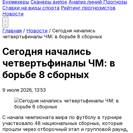
Букмекеры
Сканеры вилок
Анализ линий
Прогнозы
Ставки на виды спорта
Рейтинг прогнозистов
Новости
Главная
/
Новости
/
Сегодня начались
четвертьфиналы ЧМ: в борьбе 8 сборных
Сегодня начались
четвертьфиналы ЧМ: в
борьбе 8 сборных
9 июля 2026, 13:53
С начала чемпионата мира по футболу в турнире
участвовало 48 национальных сборных, которые
прошли через отборочный этап и групповой раунд,