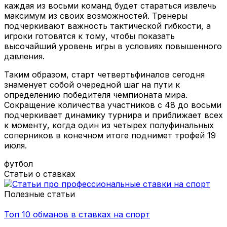
каждая из восьми команд будет стараться извлечь
максимум из своих возможностей. Тренеры
подчеркивают важность тактической гибкости, а
игроки готовятся к тому, чтобы показать
высочайший уровень игры в условиях повышенного
давления.
Таким образом, старт четвертьфиналов сегодня
знаменует собой очередной шаг на пути к
определению победителя чемпионата мира.
Сокращение количества участников с 48 до восьми
подчеркивает динамику турнира и приближает всех
к моменту, когда один из четырех полуфинальных
соперников в конечном итоге поднимет трофей 19
июля.
футбол
Статьи о ставках
Полезные статьи
Топ 10 обманов в ставках на спорт