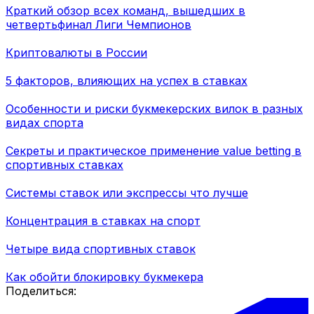
Краткий обзор всех команд, вышедших в
четвертьфинал Лиги Чемпионов
Криптовалюты в России
5 факторов, влияющих на успех в ставках
Особенности и риски букмекерских вилок в разных
видах спорта
Секреты и практическое применение value betting в
спортивных ставках
Системы ставок или экспрессы что лучше
Концентрация в ставках на спорт
Четыре вида спортивных ставок
Как обойти блокировку букмекера
Поделиться: