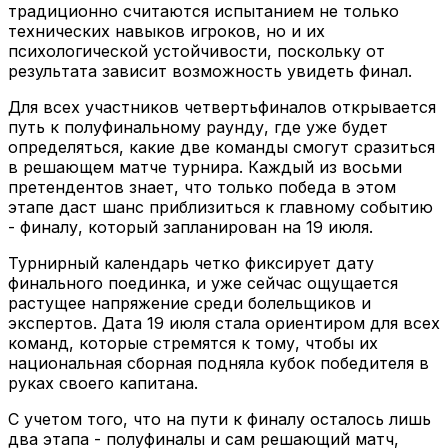
традиционно считаются испытанием не только
технических навыков игроков, но и их
психологической устойчивости, поскольку от
результата зависит возможность увидеть финал.
Для всех участников четвертьфиналов открывается
путь к полуфинальному раунду, где уже будет
определяться, какие две команды смогут сразиться
в решающем матче турнира. Каждый из восьми
претендентов знает, что только победа в этом
этапе даст шанс приблизиться к главному событию
- финалу, который запланирован на 19 июля.
Турнирный календарь четко фиксирует дату
финального поединка, и уже сейчас ощущается
растущее напряжение среди болельщиков и
экспертов. Дата 19 июля стала ориентиром для всех
команд, которые стремятся к тому, чтобы их
национальная сборная подняла кубок победителя в
руках своего капитана.
С учетом того, что на пути к финалу осталось лишь
два этапа - полуфиналы и сам решающий матч,