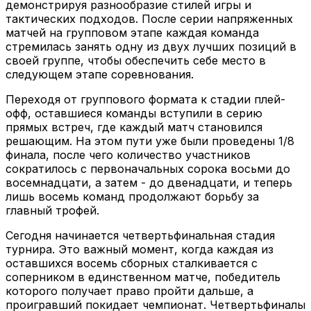
демонстрируя разнообразие стилей игры и
тактических подходов. После серии напряженных
матчей на групповом этапе каждая команда
стремилась занять одну из двух лучших позиций в
своей группе, чтобы обеспечить себе место в
следующем этапе соревнования.
Переходя от группового формата к стадии плей-
офф, оставшиеся команды вступили в серию
прямых встреч, где каждый матч становился
решающим. На этом пути уже были проведены 1/8
финала, после чего количество участников
сократилось с первоначальных сорока восьми до
восемнадцати, а затем - до двенадцати, и теперь
лишь восемь команд продолжают борьбу за
главный трофей.
Сегодня начинается четвертьфинальная стадия
турнира. Это важный момент, когда каждая из
оставшихся восемь сборных сталкивается с
соперником в единственном матче, победитель
которого получает право пройти дальше, а
проигравший покидает чемпионат. Четвертьфиналы