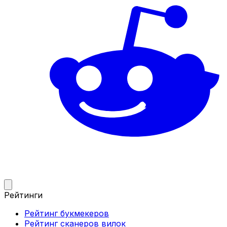
Рейтинги
Рейтинг букмекеров
Рейтинг сканеров вилок