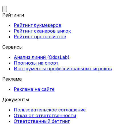
Рейтинги
Рейтинг букмекеров
Рейтинг сканеров вилок
Рейтинг прогнозистов
Сервисы
Анализ линий (OddsLab)
Прогнозы на спорт
Инструменты профессиональных игроков
Реклама
Реклама на сайте
Документы
Пользовательское соглашение
Отказ от ответственности
Ответственный беттинг