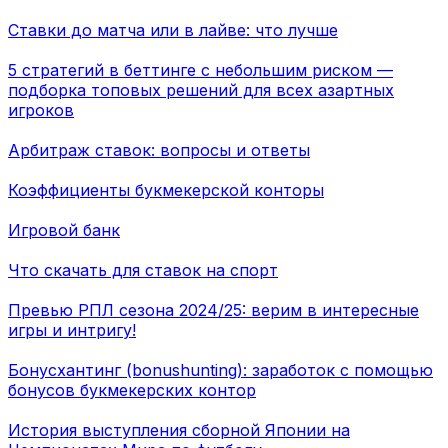
Ставки до матча или в лайве: что лучше
5 стратегий в беттинге с небольшим риском —
подборка топовых решений для всех азартных
игроков
Арбитраж ставок: вопросы и ответы
Коэффициенты букмекерской конторы
Игровой банк
Что скачать для ставок на спорт
Превью РПЛ сезона 2024/25: верим в интересные
игры и интригу!
Бонусхантинг (bonushunting): заработок с помощью
бонусов букмекерских контор
История выступления сборной Японии на