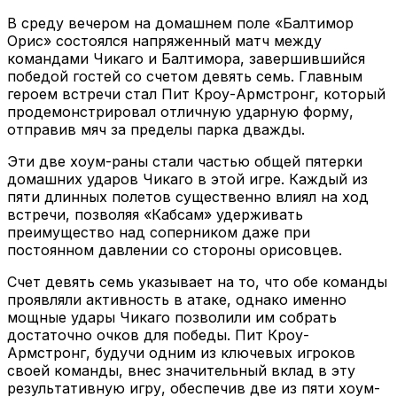
В среду вечером на домашнем поле «Балтимор
Орис» состоялся напряженный матч между
командами Чикаго и Балтимора, завершившийся
победой гостей со счетом девять семь. Главным
героем встречи стал Пит Кроу-Армстронг, который
продемонстрировал отличную ударную форму,
отправив мяч за пределы парка дважды.
Эти две хоум-раны стали частью общей пятерки
домашних ударов Чикаго в этой игре. Каждый из
пяти длинных полетов существенно влиял на ход
встречи, позволяя «Кабсам» удерживать
преимущество над соперником даже при
постоянном давлении со стороны орисовцев.
Счет девять семь указывает на то, что обе команды
проявляли активность в атаке, однако именно
мощные удары Чикаго позволили им собрать
достаточно очков для победы. Пит Кроу-
Армстронг, будучи одним из ключевых игроков
своей команды, внес значительный вклад в эту
результативную игру, обеспечив две из пяти хоум-