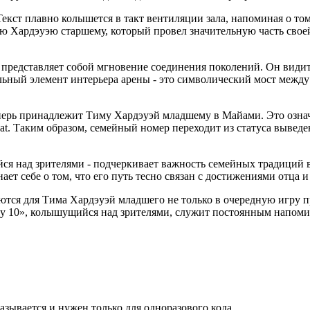
кст плавно колышется в такт вентиляции зала, напоминая о том
 Хардэуэю старшему, который провел значительную часть своей
представляет собой мгновение соединения поколений. Он видит, 
уальный элемент интерьера арены - это символический мост ме
ерь принадлежит Тиму Хардэуэй младшему в Майами. Это означае
at. Таким образом, семейный номер переходит из статуса вывед
ийся над зрителями - подчеркивает важность семейных традиций
ет себе о том, что его путь тесно связан с достижениями отца и
тся для Тима Хардэуэй младшего не только в очередную игру пр
ay 10», колышущийся над зрителями, служит постоянным напомин
азывается и нужен только для одноразового кода.