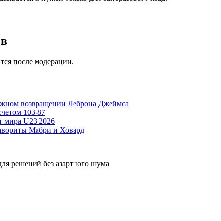
ев
тся после модерации.
можном возвращении Леброна Джеймса
счетом 103-87
т мира U23 2026
фавориты Мабри и Ховард
ля решений без азартного шума.