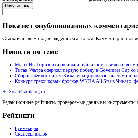
Получить код
Пока нет опубликованных комментари
Станьте первым подтверждённым автором. Комментарий появи
Новости по теме
Miami Heat признали ошибкой публикацию видео о воз
Титан Ультра одержал первую победу в Governors Cup со 
Сборная Филиппин 3×3 квалифицировалась на чемпиона
Конкурс трехочковых бросков WNBA All-Star в Чикаго: 
SG
SmartGambling
.ru
Редакционные рейтинги, проверяемые данные и инструменты д
Рейтинги
Букмекеры
Сканеры вилок