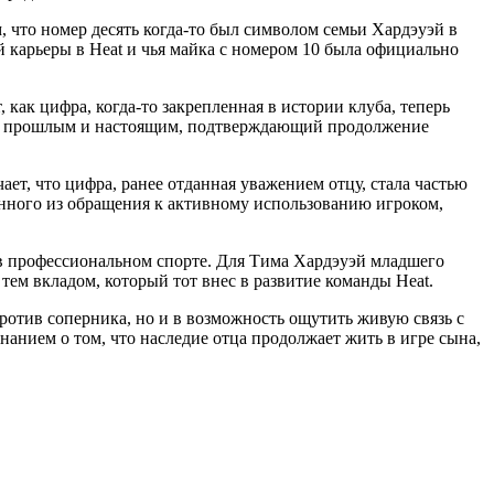
, что номер десять когда-то был символом семьи Хардэуэй в
 карьеры в Heat и чья майка с номером 10 была официально
как цифра, когда-то закрепленная в истории клуба, теперь
жду прошлым и настоящим, подтверждающий продолжение
т, что цифра, ранее отданная уважением отцу, стала частью
енного из обращения к активному использованию игроком,
 в профессиональном спорте. Для Тима Хардэуэй младшего
 тем вкладом, который тот внес в развитие команды Heat.
отив соперника, но и в возможность ощутить живую связь с
анием о том, что наследие отца продолжает жить в игре сына,