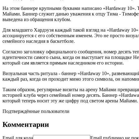
На этом баннере крупными буквами написано «Hardaway 10». Те
Майами. Баннер служит данью уважения к отцу Тима - Тимофею
выведена из обращения клубом.
Для младшего Хардэуэя каждый такой взгляд на «Hardaway 10» 
ассоциируется с его собственным именем. Это не просто виз
семейного наследия в баскетболе.
Согласно заголовку официального сообщения, номер десять теп
идентичности самого сына, когда он выступает на площадке He
который сам является прямым наследником его истории.
Визуальная часть ритуала - баннер «Hardaway 10», развевающ
каждый раз, когда он проходит мимо этого символа, он напомина
Таким образом, регулярные визиты на арену Майами превращаю
историей клуба через семейный номер десять. Баннер «Hardaw
который теперь носит эту же цифру под светом арены Майами.
Подтверждённые пользователи
Комментарии
Email для кода
Email публично не пок