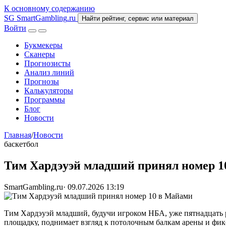
К основному содержанию
SG
SmartGambling
.ru
Найти рейтинг, сервис или материал
Войти
Букмекеры
Сканеры
Прогнозисты
Анализ линий
Прогнозы
Калькуляторы
Программы
Блог
Новости
Главная
/
Новости
баскетбол
Тим Хардэуэй младший принял номер 1
SmartGambling.ru
·
09.07.2026 13:19
Тим Хардэуэй младший, будучи игроком НБА, уже пятнадцать р
площадку, поднимает взгляд к потолочным балкам арены и фик