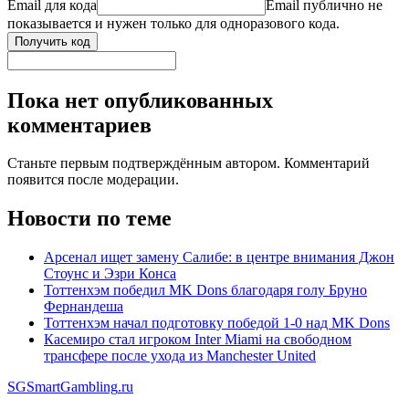
Email для кода
Email публично не
показывается и нужен только для одноразового кода.
Получить код
Пока нет опубликованных
комментариев
Станьте первым подтверждённым автором. Комментарий
появится после модерации.
Новости по теме
Арсенал ищет замену Салибе: в центре внимания Джон
Стоунс и Эзри Конса
Тоттенхэм победил MK Dons благодаря голу Бруно
Фернандеша
Тоттенхэм начал подготовку победой 1-0 над MK Dons
Касемиро стал игроком Inter Miami на свободном
трансфере после ухода из Manchester United
SG
SmartGambling
.ru