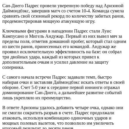
Сан-Диего Падрес провели уверенную победу над Аризоной
Даймондбэкс, завершив матч со счетом 10-4. Команда сумела
сравнять свой сезонный рекорд по количеству забитых ранов,
продемонстрировав мощную атакующую игру.
Ключевыми фигурами в нападении Падрес стали Луис
Кампусано и Мигель Андужар. Первый из них вывел мяч за
пределы поля, отметив домашний пробег, который стал одним
из шести ранов, принесенных его командой. Андужар же
проявил исключительную эффективность на базе: он собрал
три двойных удара, каждый из которых привел к
дополнительным очкам и усилил давление на защиту
соперника.
С самого начала встречи Падрес задавали темп, быстро
набирая очки и заставляя Даймондбэкс искать ответы в своей
обороне. Счет 5-0 уже к середине первой иннинги отражал
доминирование Сан-Диего, а дальнейшее развитие событий
лишь укрепляло их преимущество.
В ответе Аризоны удалось добавить четыре очка, однако они
не смогли сократить разрыв в счете. Падрес продолжали
атаковать, используя комбинацию одиночных ударов и
мощных полевых вылетов, что позволило им увеличить
итоговый результат до десяти ранов.