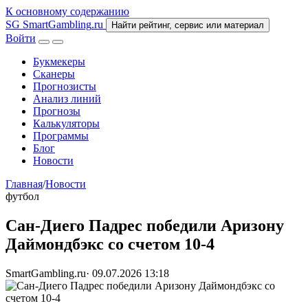
К основному содержанию
SG
SmartGambling
.ru
Найти рейтинг, сервис или материал
Войти
Букмекеры
Сканеры
Прогнозисты
Анализ линий
Прогнозы
Калькуляторы
Программы
Блог
Новости
Главная
/
Новости
футбол
Сан-Диего Падрес победили Аризону
Даймондбэкс со счетом 10-4
SmartGambling.ru
·
09.07.2026 13:18