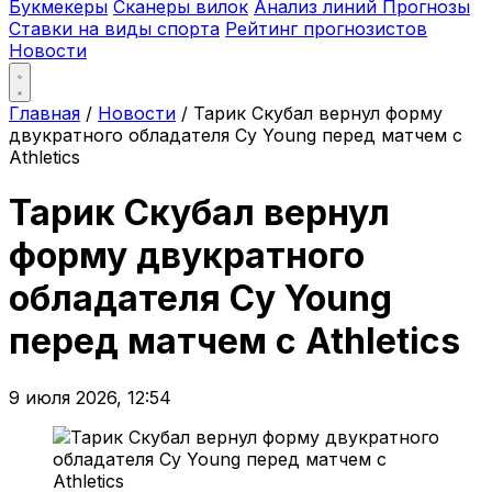
Букмекеры
Сканеры вилок
Анализ линий
Прогнозы
Ставки на виды спорта
Рейтинг прогнозистов
Новости
Главная
/
Новости
/
Тарик Скубал вернул форму
двукратного обладателя Cy Young перед матчем с
Athletics
Тарик Скубал вернул
форму двукратного
обладателя Cy Young
перед матчем с Athletics
9 июля 2026, 12:54