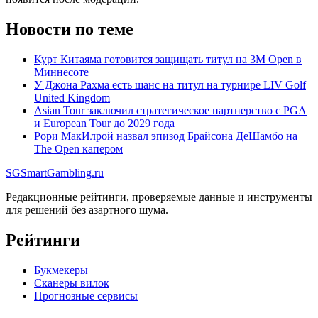
Новости по теме
Курт Китаяма готовится защищать титул на 3M Open в
Миннесоте
У Джона Рахма есть шанс на титул на турнире LIV Golf
United Kingdom
Asian Tour заключил стратегическое партнерство с PGA
и European Tour до 2029 года
Рори МакИлрой назвал эпизод Брайсона ДеШамбо на
The Open капером
SG
SmartGambling
.ru
Редакционные рейтинги, проверяемые данные и инструменты
для решений без азартного шума.
Рейтинги
Букмекеры
Сканеры вилок
Прогнозные сервисы