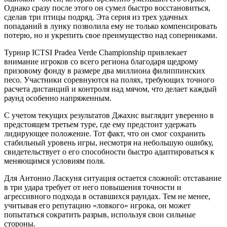
Однако сразу после этого он сумел быстро восстановиться,
сделав три птицы подряд. Эта серия из трех удачных
попаданий в лунку позволила ему не только компенсировать
потерю, но и укрепить свое преимущество над соперниками.
Турнир ICTSI Pradea Verde Championship привлекает
внимание игроков со всего региона благодаря щедрому
призовому фонду в размере два миллиона филиппинских
песо. Участники соревнуются на полях, требующих точного
расчета дистанций и контроля над мячом, что делает каждый
раунд особенно напряженным.
С учетом текущих результатов Джахнс выглядит уверенно в
предстоящем третьем туре, где ему предстоит удержать
лидирующее положение. Тот факт, что он смог сохранить
стабильный уровень игры, несмотря на небольшую ошибку,
свидетельствует о его способности быстро адаптироваться к
меняющимся условиям поля.
Для Антонио Ласкуня ситуация остается сложной: отставание
в три удара требует от него повышения точности и
агрессивного подхода в оставшихся раундах. Тем не менее,
учитывая его репутацию «ловкого» игрока, он может
попытаться сократить разрыв, используя свои сильные
стороны.