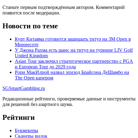
Станьте первым подтверждённым автором. Комментарий
появится после модерации.
Новости по теме
Курт Китаяма готовится защищать титул на 3M Open в
Миннесоте
У Джона Рахма есть шанс на титул на турнире LIV Golf
United Kingdom
Asian Tour заключил стратегическое партнерство с PGA
и European Tour до 2029 года
Рори МакИлрой назвал эпизод Брайсона ДеШамбо на
The Open капером
SG
SmartGambling
.ru
Редакционные рейтинги, проверяемые данные и инструменты
для решений без азартного шума.
Рейтинги
Букмекеры
Сканеры вилок