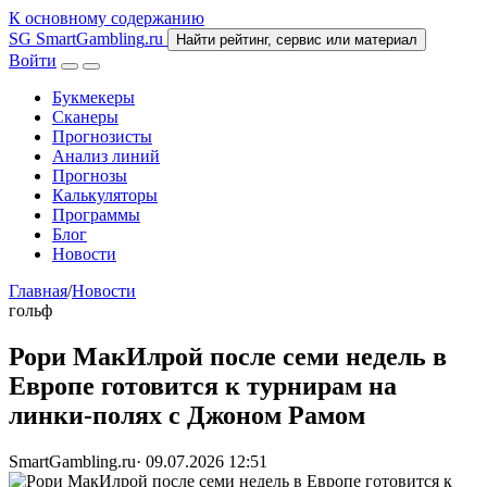
К основному содержанию
SG
SmartGambling
.ru
Найти рейтинг, сервис или материал
Войти
Букмекеры
Сканеры
Прогнозисты
Анализ линий
Прогнозы
Калькуляторы
Программы
Блог
Новости
Главная
/
Новости
гольф
Рори МакИлрой после семи недель в
Европе готовится к турнирам на
линки-полях с Джоном Рамом
SmartGambling.ru
·
09.07.2026 12:51