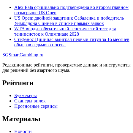
Alex Eala официально подтверждена во втором главном
розыгрыше US Open
US Open: двойной защитник Сабаленка и победитель
Уимблдона Синнер в списке прямых заявок
WTA вводит обязательный генетический тест для
теннисисток к Олимпиаде 2028
Стефанос Циципас выиграл первый титул за 16 месяцев,
обыграв седьмого посева
SG
SmartGambling
.ru
Редакционные рейтинги, проверяемые данные и инструменты
для решений без азартного шума.
Рейтинги
Букмекеры
Сканеры вилок
Прогнозные сервисы
Материалы
Новости