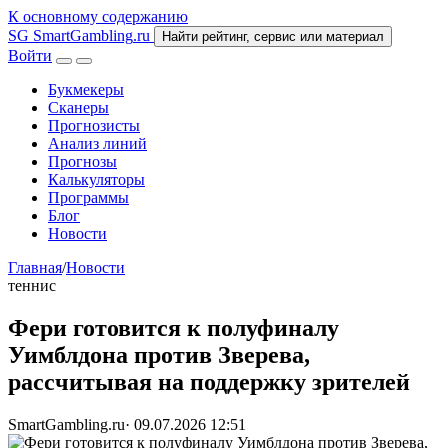
К основному содержанию
SG
SmartGambling
.ru
Найти рейтинг, сервис или материал
Войти
Букмекеры
Сканеры
Прогнозисты
Анализ линий
Прогнозы
Калькуляторы
Программы
Блог
Новости
Главная
/
Новости
теннис
Фери готовится к полуфиналу
Уимблдона против Зверева,
рассчитывая на поддержку зрителей
SmartGambling.ru
·
09.07.2026 12:51