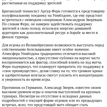
Британский теннисист Артур Фери готовится к предстоящему
полуфинальному поединку на Уимблдоне, где ему предстоит
встретиться с немецким соперником Александром Зверевым.
По словам Фери, он намерен задействовать поддержку
зрителей в свою пользу, используя энергию домашней
аудитории как дополнительный ресурс в борьбе за место в
финале турнира.
Для игрока из Великобритании возможность выступать перед
собственными болельщиками имеет особое значение.
Атмосфера Уимблдона традиционно отличается высокой
эмоциональностью, а присутствие публики на кортах часто
воспринимается как фактор, способный влиять на ход матча.
Фери подчеркнул, что планирует превратить эту поддержку в
«свое преимущество», делая ставку на то, что громкие крики
и одобрительные возгласы смогут усилить его концентрацию
и уверенность во время игры.
Противник из Германии, Александр Зверев, известен своим
высоким уровнем игры и опытом выступлений на крупных
турнирах. Несмотря на отсутствие в исходных данных
подробностей о текущей форме игроков или их предыдущих
встречах, ясно, что предстоящий матч обещает стать