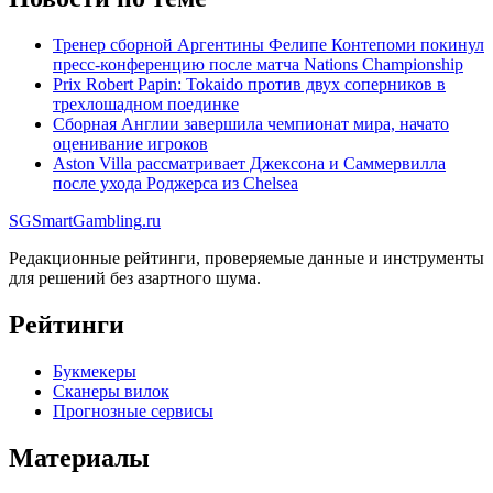
Тренер сборной Аргентины Фелипе Контепоми покинул
пресс-конференцию после матча Nations Championship
Prix Robert Papin: Tokaido против двух соперников в
трехлошадном поединке
Сборная Англии завершила чемпионат мира, начато
оценивание игроков
Aston Villa рассматривает Джексона и Саммервилла
после ухода Роджерса из Chelsea
SG
SmartGambling
.ru
Редакционные рейтинги, проверяемые данные и инструменты
для решений без азартного шума.
Рейтинги
Букмекеры
Сканеры вилок
Прогнозные сервисы
Материалы