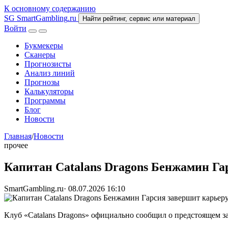
К основному содержанию
SG
SmartGambling
.ru
Найти рейтинг, сервис или материал
Войти
Букмекеры
Сканеры
Прогнозисты
Анализ линий
Прогнозы
Калькуляторы
Программы
Блог
Новости
Главная
/
Новости
прочее
Капитан Catalans Dragons Бенжамин Гар
SmartGambling.ru
·
08.07.2026 16:10
Клуб «Catalans Dragons» официально сообщил о предстоящем за