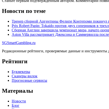
Станьте первым подтверждённым автором. Комментарий появи
Новости по теме
Тренер сборной Аргентины Фелипе Контепоми покинул пр
Prix Robert Papin: Tokaido против двух соперников в тре
Сборная Англии завершила чемпионат мира, начато оцен
Aston Villa рассматривает Джексона и Саммервилла после
SG
SmartGambling
.ru
Редакционные рейтинги, проверяемые данные и инструменты д
Рейтинги
Букмекеры
Сканеры вилок
Прогнозные сервисы
Материалы
Новости
Блог