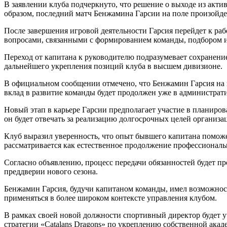
В заявлении клуба подчеркнуто, что решение о выходе из акт
образом, последний матч Бенжамина Гарсии на поле произойдет
После завершения игровой деятельности Гарсия перейдет к рабо
вопросами, связанными с формированием команды, подбором и
Переход от капитана к руководителю подразумевает сохранение
дальнейшего укрепления позиций клуба в высшем дивизионе.
В официальном сообщении отмечено, что Бенжамин Гарсия на п
вклад в развитие команды будет продолжен уже в администрат
Новый этап в карьере Гарсии предполагает участие в планиро
он будет отвечать за реализацию долгосрочных целей организа
Клуб выразил уверенность, что опыт бывшего капитана поможет
рассматривается как естественное продолжение профессионал
Согласно объявлению, процесс передачи обязанностей будет п
преддверии нового сезона.
Бенжамин Гарсия, будучи капитаном команды, имел возможност
применяться в более широком контексте управления клубом.
В рамках своей новой должности спортивный директор будет уч
стратегии «Catalans Dragons» по укреплению собственной акад