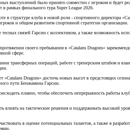
ивных выступлений было принято совместно с игроком и будет р
 в рамках финального тура Super League 2026.
те в структуре клуба в новой роли - спортивного директора «Cat
гроков и общим развитием спортивной стратегии организации.
 тесных связей Гарсии с коллективом, а также возможность исп
ротяжении своего пребывания в «Catalans Dragons» зарекомендо
ивной сфере.
вании трансферных операций, работе с тренерским штабом и вза
ции.
 «Catalans Dragons» достичь новых высот в предстоящих сезона
ьного пути Бенжамина Гарсии.
роисходить плавно, чтобы обеспечить непрерывность работы кл
ь влиять на тактические решения и поддерживать высокий уров
аствовать в оценке потенциальных талантов, а также в разработ
емии.