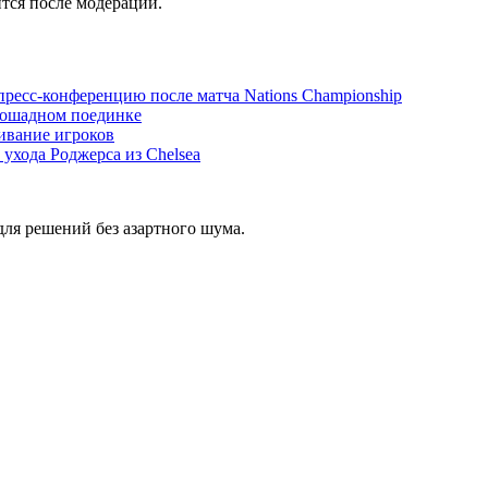
тся после модерации.
есс-конференцию после матча Nations Championship
хлошадном поединке
ивание игроков
 ухода Роджерса из Chelsea
ля решений без азартного шума.