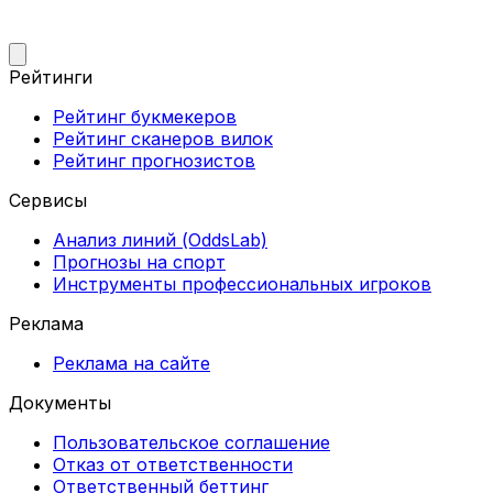
Рейтинги
Рейтинг букмекеров
Рейтинг сканеров вилок
Рейтинг прогнозистов
Сервисы
Анализ линий (OddsLab)
Прогнозы на спорт
Инструменты профессиональных игроков
Реклама
Реклама на сайте
Документы
Пользовательское соглашение
Отказ от ответственности
Ответственный беттинг