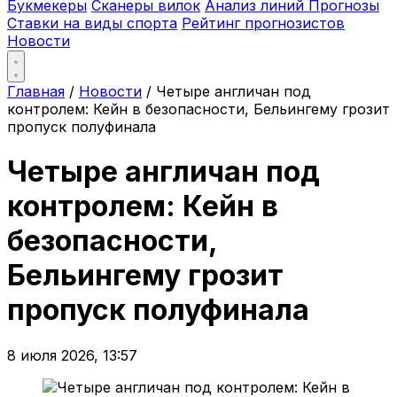
Букмекеры
Сканеры вилок
Анализ линий
Прогнозы
Ставки на виды спорта
Рейтинг прогнозистов
Новости
Главная
/
Новости
/
Четыре англичан под
контролем: Кейн в безопасности, Бельингему грозит
пропуск полуфинала
Четыре англичан под
контролем: Кейн в
безопасности,
Бельингему грозит
пропуск полуфинала
8 июля 2026, 13:57