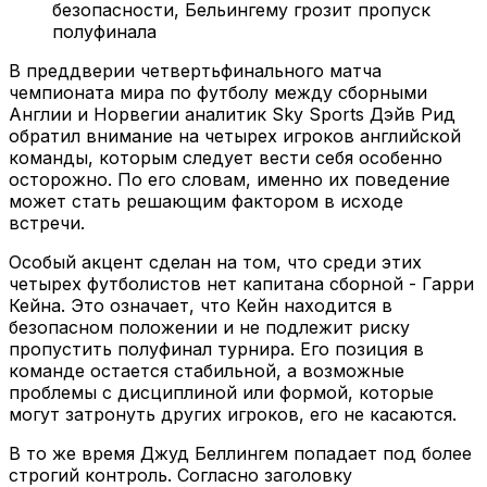
В преддверии четвертьфинального матча
чемпионата мира по футболу между сборными
Англии и Норвегии аналитик Sky Sports Дэйв Рид
обратил внимание на четырех игроков английской
команды, которым следует вести себя особенно
осторожно. По его словам, именно их поведение
может стать решающим фактором в исходе
встречи.
Особый акцент сделан на том, что среди этих
четырех футболистов нет капитана сборной - Гарри
Кейна. Это означает, что Кейн находится в
безопасном положении и не подлежит риску
пропустить полуфинал турнира. Его позиция в
команде остается стабильной, а возможные
проблемы с дисциплиной или формой, которые
могут затронуть других игроков, его не касаются.
В то же время Джуд Беллингем попадает под более
строгий контроль. Согласно заголовку