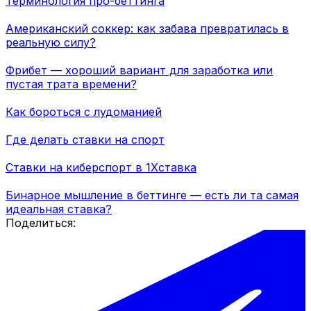
Терминология про-беттинга
Американский соккер: как забава превратилась в
реальную силу?
Фрибет — хороший вариант для заработка или
пустая трата времени?
Как бороться с лудоманией
Где делать ставки на спорт
Ставки на киберспорт в 1Xставка
Бинарное мышление в беттинге — есть ли та самая
идеальная ставка?
Поделиться: