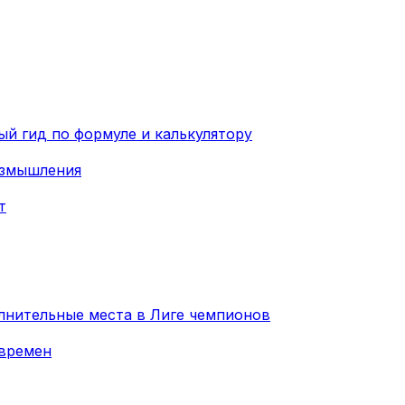
ый гид по формуле и калькулятору
размышления
т
олнительные места в Лиге чемпионов
 времен