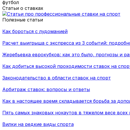
футбол
Статьи о ставках
Полезные статьи
Как бороться с лудоманией
Расчет выигрыша с экспресса из 3 событий: подробн
Жеребьевка еврокубков: как это было, прогнозы и 
Как добиться высокой проходимости ставок на спор
Законодательство в области ставок на спорт
Арбитраж ставок: вопросы и ответы
Как в настоящее время складывается борьба за доп
Пять самых знаковых нокаутов в тяжелом весе всех
Вилки на редкие виды спорта