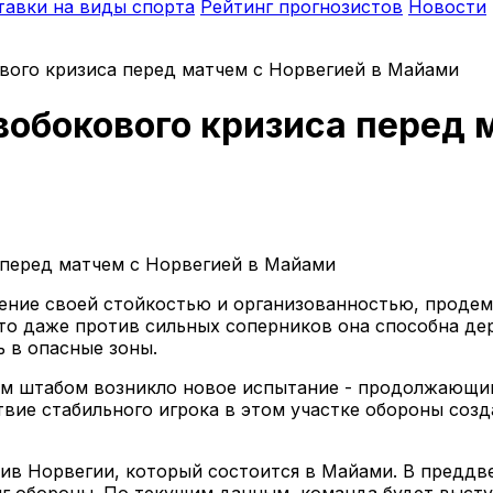
тавки на виды спорта
Рейтинг прогнозистов
Новости
вого кризиса перед матчем с Норвегией в Майами
обокового кризиса перед 
ение своей стойкостью и организованностью, проде
то даже против сильных соперников она способна де
 в опасные зоны.
им штабом возникло новое испытание - продолжающий
твие стабильного игрока в этом участке обороны соз
ив Норвегии, который состоится в Майами. В преддв
г обороны. По текущим данным, команда будет выступ