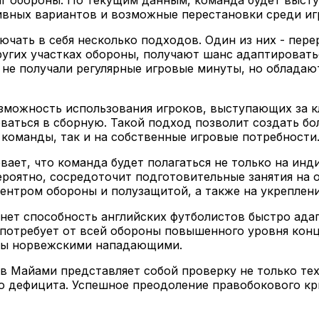
тивных вариантов и возможные перестановки среди и
ючать в себя несколько подходов. Один из них - пе
угих участках обороны, получают шанс адаптироватьс
 не получали регулярные игровые минуты, но облада
зможность использования игроков, выступающих за к
оваться в сборную. Такой подход позволит создать бо
команды, так и на собственные игровые потребности
ает, что команда будет полагаться не только на инди
ероятно, сосредоточит подготовительные занятия на
ентром обороны и полузащитой, а также на укреплен
ет способность английских футболистов быстро адап
 потребует от всей обороны повышенного уровня кон
аны норвежскими нападающими.
в Майами представляет собой проверку не только тех
го дефицита. Успешное преодоление правобокового к