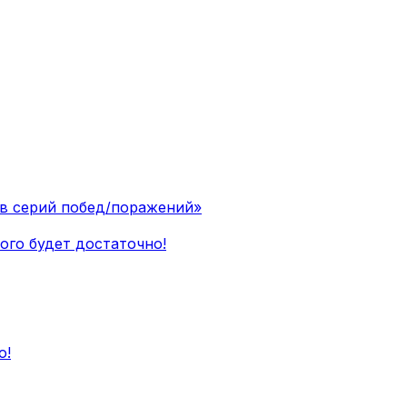
ив серий побед/поражений»
ного будет достаточно!
о!