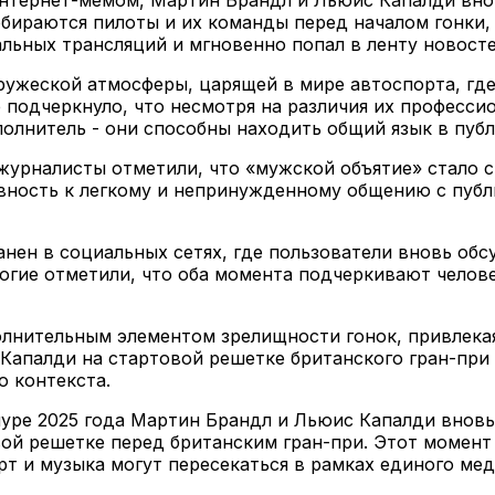
обираются пилоты и их команды перед началом гонки,
льных трансляций и мгновенно попал в ленту новосте
ружеской атмосферы, царящей в мире автоспорта, г
 подчеркнуло, что несмотря на различия их професси
полнитель - они способны находить общий язык в пуб
журналисты отметили, что «мужской объятие» стало с
вность к легкому и непринужденному общению с публи
анен в социальных сетях, где пользователи вновь об
ногие отметили, что оба момента подчеркивают челов
олнительным элементом зрелищности гонок, привлека
 Капалди на стартовой решетке британского гран-при
о контекста.
пуре 2025 года Мартин Брандл и Льюис Капалди вновь
вой решетке перед британским гран-при. Этот момент
т и музыка могут пересекаться в рамках единого ме