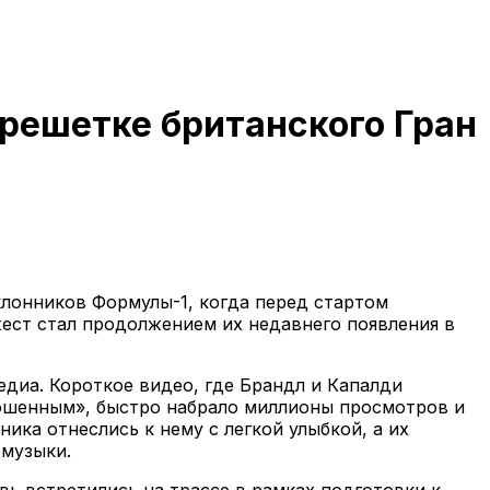
 решетке британского Гран
лонников Формулы-1, когда перед стартом
ест стал продолжением их недавнего появления в
диа. Короткое видео, где Брандл и Капалди
ошенным», быстро набрало миллионы просмотров и
ика отнеслись к нему с легкой улыбкой, а их
 музыки.
вь встретились на трассе в рамках подготовки к