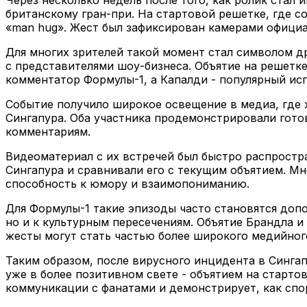
британскому гран-при. На стартовой решетке, где с
«man hug». Жест был зафиксирован камерами официа
Для многих зрителей такой момент стал символом д
с представителями шоу-бизнеса. Объятие на решетке
комментатор Формулы-1, а Капалди - популярный ис
Событие получило широкое освещение в медиа, где 
Сингапура. Оба участника продемонстрировали гото
комментариям.
Видеоматериал с их встречей был быстро распростр
Сингапура и сравнивали его с текущим объятием. М
способность к юмору и взаимопониманию.
Для Формулы-1 такие эпизоды часто становятся доп
но и к культурным пересечениям. Объятие Брандла и
жесты могут стать частью более широкого медийног
Таким образом, после вирусного инцидента в Синга
уже в более позитивном свете - объятием на старто
коммуникации с фанатами и демонстрирует, как спор