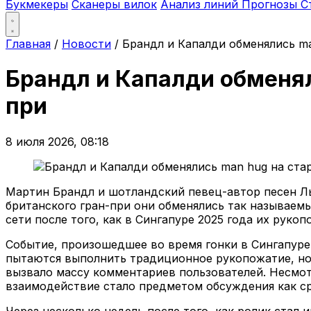
Букмекеры
Сканеры вилок
Анализ линий
Прогнозы
С
Главная
/
Новости
/
Брандл и Капалди обменялись ma
Брандл и Капалди обменял
при
8 июля 2026, 08:18
Мартин Брандл и шотландский певец-автор песен Ль
британского гран-при они обменялись так называем
сети после того, как в Сингапуре 2025 года их рук
Событие, произошедшее во время гонки в Сингапуре
пытаются выполнить традиционное рукопожатие, но
вызвало массу комментариев пользователей. Несмотр
взаимодействие стало предметом обсуждения как ср
Через несколько недель после того, как ролик стал