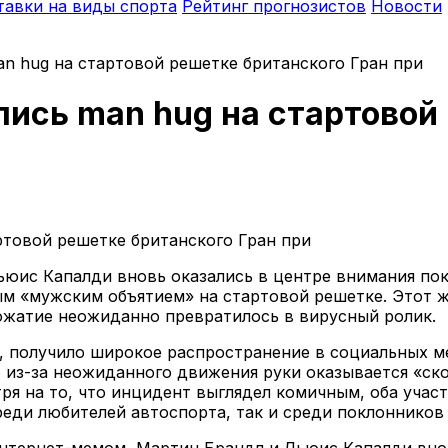
тавки на виды спорта
Рейтинг прогнозистов
Новости
n hug на стартовой решетке британского Гран при
ись man hug на стартовой
юис Капалди вновь оказались в центре внимания пок
ым «мужским объятием» на стартовой решетке. Этот ж
опожатие неожиданно превратилось в вирусный ролик.
, получило широкое распространение в социальных ме
 из-за неожиданного движения руки оказывается «ск
я на то, что инцидент выглядел комичным, оба участн
еди любителей автоспорта, так и среди поклонников
 интернет-мемом, Мартин Брандл и Льюис Капалди вно