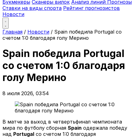
Букмекеры
Сканеры вилок
Анализ линий
Прогнозы
Ставки на виды спорта
Рейтинг прогнозистов
Новости
Главная
/
Новости
/
Spain победила Portugal со
счетом 1:0 благодаря голу Мерино
Spain победила Portugal
со счетом 1:0 благодаря
голу Мерино
8 июля 2026, 03:54
В матче за выход в четвертьфинал чемпионата
мира по футболу сборная
Spain
одержала победу
над
Portugal
со счетом 1:0 благодаря