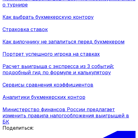
о турнире
Как выбрать букмекерскую контору
Страховка ставок
Как вилочнику не запалиться перед букмекером
Портрет успешного игрока на ставках
Расчет выигрыша с экспресса из 3 событий:
подробный гид по формуле и калькулятору
Сервисы сравнения коэффициентов
Аналитики букмекерских контор
Министерство финансов России предлагает
изменить правила налогообложения выигрышей в
БК
Поделиться: