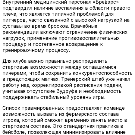
Внутренний медицинский персонал «Бре́вэрс»
подтвердил наличие воспаления в области правого
плеча, что является типичной проблемой для
питчеров, часто связанной с высокой нагрузкой на
суставы во время бросков. Врачебные
рекомендации включают ограничение физических
нагрузок, применение противовоспалительных
процедур и постепенное возвращение к
тренировочному процессу.
Для клуба важно правильно распределить
стартовые возможности между оставшимися
пичерами, чтобы сохранить конкурентоспособность
в предстоящих матчах. Тренерский штаб уже начал
работу над корректировкой расписания подачи,
учитывая отсутствие Вудруфа и необходимость
поддерживать стабильный уровень игры.
Список травмированных предоставляет команде
возможность вызвать из фермерского состава
игрока, который сможет временно занять место в
стартовом составе. Это стандартная практика в
бейсболе, позволяющая минимизировать влияние