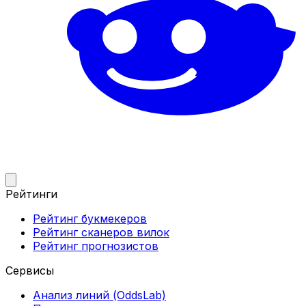
Рейтинги
Рейтинг букмекеров
Рейтинг сканеров вилок
Рейтинг прогнозистов
Сервисы
Анализ линий (OddsLab)