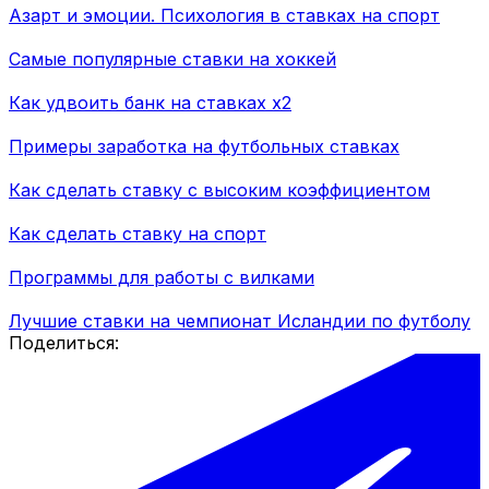
Азарт и эмоции. Психология в ставках на спорт
Самые популярные ставки на хоккей
Как удвоить банк на ставках х2
Примеры заработка на футбольных ставках
Как сделать ставку с высоким коэффициентом
Как сделать ставку на спорт
Программы для работы с вилками
Лучшие ставки на чемпионат Исландии по футболу
Поделиться: