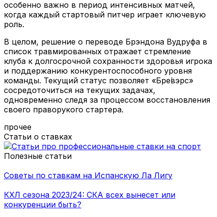
особенно важно в период интенсивных матчей,
когда каждый стартовый питчер играет ключевую
роль.
В целом, решение о переводе Брэндона Вудруфа в
список травмированных отражает стремление
клуба к долгосрочной сохранности здоровья игрока
и поддержанию конкурентоспособного уровня
команды. Текущий статус позволяет «Бре́вэрс»
сосредоточиться на текущих задачах,
одновременно следя за процессом восстановления
своего праворукого стартера.
прочее
Статьи о ставках
Полезные статьи
Советы по ставкам на Испанскую Ла Лигу
КХЛ сезона 2023/24: СКА всех вынесет или
конкуренции быть?