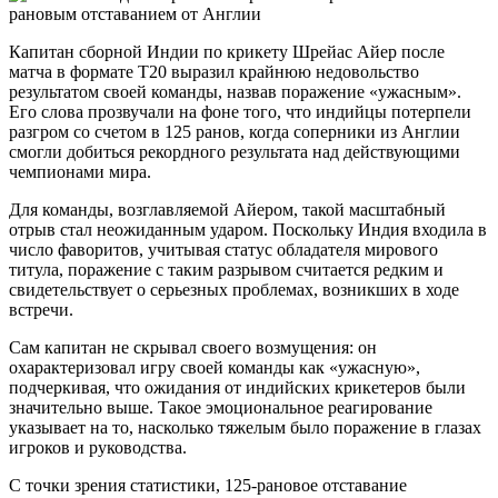
Капитан сборной Индии по крикету Шрейас Айер после
матча в формате T20 выразил крайнюю недовольство
результатом своей команды, назвав поражение «ужасным».
Его слова прозвучали на фоне того, что индийцы потерпели
разгром со счетом в 125 ранов, когда соперники из Англии
смогли добиться рекордного результата над действующими
чемпионами мира.
Для команды, возглавляемой Айером, такой масштабный
отрыв стал неожиданным ударом. Поскольку Индия входила в
число фаворитов, учитывая статус обладателя мирового
титула, поражение с таким разрывом считается редким и
свидетельствует о серьезных проблемах, возникших в ходе
встречи.
Сам капитан не скрывал своего возмущения: он
охарактеризовал игру своей команды как «ужасную»,
подчеркивая, что ожидания от индийских крикетеров были
значительно выше. Такое эмоциональное реагирование
указывает на то, насколько тяжелым было поражение в глазах
игроков и руководства.
С точки зрения статистики, 125-рановое отставание