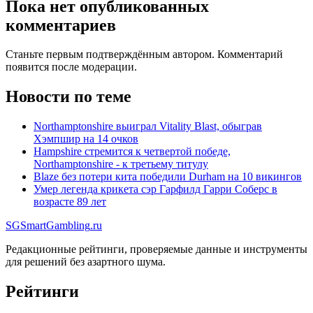
Пока нет опубликованных
комментариев
Станьте первым подтверждённым автором. Комментарий
появится после модерации.
Новости по теме
Northamptonshire выиграл Vitality Blast, обыграв
Хэмпшир на 14 очков
Hampshire стремится к четвертой победе,
Northamptonshire - к третьему титулу
Blaze без потери кита победили Durham на 10 викингов
Умер легенда крикета сэр Гарфилд Гарри Соберс в
возрасте 89 лет
SG
SmartGambling
.ru
Редакционные рейтинги, проверяемые данные и инструменты
для решений без азартного шума.
Рейтинги