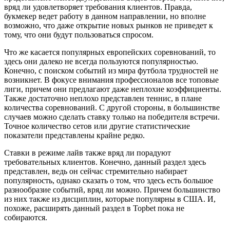
вряд ли удовлетворяет требования клиентов. Правда,
букмекер ведет работу в данном направлении, но вполне
возможно, что даже открытие новых рынков не приведет к
тому, что они будут пользоваться спросом.
Что же касается популярных европейских соревнований, то
здесь они далеко не всегда пользуются популярностью.
Конечно, с поиском событий из мира футбола трудностей не
возникнет. В фокусе внимания профессионалов все топовые
лиги, причем они предлагают даже неплохие коэффициенты.
Также достаточно неплохо представлен теннис, в плане
количества соревнований. С другой стороны, в большинстве
случаев можно сделать ставку только на победителя встречи.
Точное количество сетов или другие статистические
показатели представлены крайне редко.
Ставки в режиме лайв также вряд ли порадуют
требовательных клиентов. Конечно, данный раздел здесь
представлен, ведь он сейчас стремительно набирает
популярность, однако сказать о том, что здесь есть большое
разнообразие событий, вряд ли можно. Причем большинство
из них также из дисциплин, которые популярны в США. И,
похоже, расширять данный раздел в Topbet пока не
собираются.