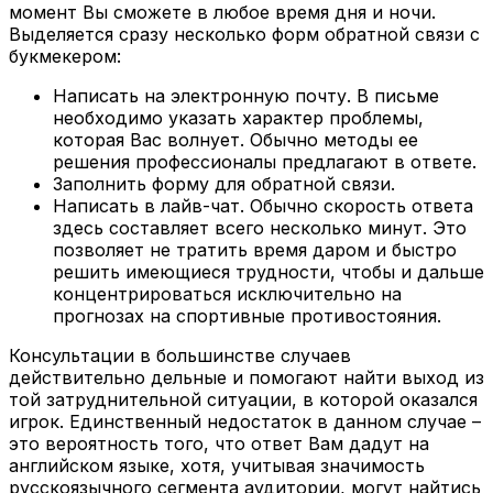
момент Вы сможете в любое время дня и ночи.
Выделяется сразу несколько форм обратной связи с
букмекером:
Написать на электронную почту. В письме
необходимо указать характер проблемы,
которая Вас волнует. Обычно методы ее
решения профессионалы предлагают в ответе.
Заполнить форму для обратной связи.
Написать в лайв-чат. Обычно скорость ответа
здесь составляет всего несколько минут. Это
позволяет не тратить время даром и быстро
решить имеющиеся трудности, чтобы и дальше
концентрироваться исключительно на
прогнозах на спортивные противостояния.
Консультации в большинстве случаев
действительно дельные и помогают найти выход из
той затруднительной ситуации, в которой оказался
игрок. Единственный недостаток в данном случае –
это вероятность того, что ответ Вам дадут на
английском языке, хотя, учитывая значимость
русскоязычного сегмента аудитории, могут найтись