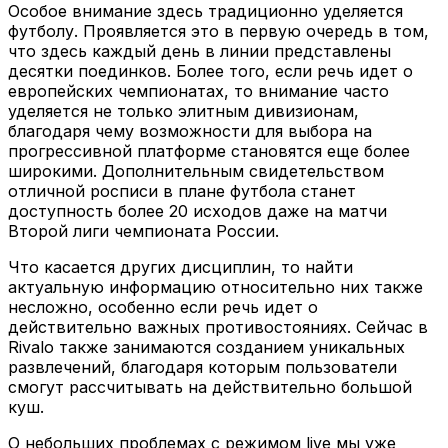
Особое внимание здесь традиционно уделяется
футболу. Проявляется это в первую очередь в том,
что здесь каждый день в линии представлены
десятки поединков. Более того, если речь идет о
европейских чемпионатах, то внимание часто
уделяется не только элитным дивизионам,
благодаря чему возможности для выбора на
прогрессивной платформе становятся еще более
широкими. Дополнительным свидетельством
отличной росписи в плане футбола станет
доступность более 20 исходов даже на матчи
Второй лиги чемпионата России.
Что касается других дисциплин, то найти
актуальную информацию относительно них также
несложно, особенно если речь идет о
действительно важных противостояниях. Сейчас в
Rivalo также занимаются созданием уникальных
развлечений, благодаря которым пользователи
смогут рассчитывать на действительно большой
куш.
О небольших проблемах с режимом live мы уже