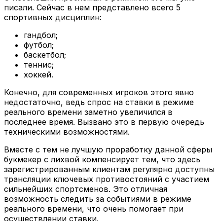
писали. Сейчас в нем представлено всего 5
спортивных дисциплин:
гандбол;
футбол;
баскетбол;
теннис;
хоккей.
Конечно, для современных игроков этого явно
недостаточно, ведь спрос на ставки в режиме
реального времени заметно увеличился в
последнее время. Вызвано это в первую очередь
техническими возможностями.
Вместе с тем не лучшую проработку данной сферы
букмекер с лихвой компенсирует тем, что здесь
зарегистрированным клиентам регулярно доступны
трансляции ключевых противостояний с участием
сильнейших спортсменов. Это отличная
возможность следить за событиями в режиме
реального времени, что очень помогает при
осуществлении ставки.