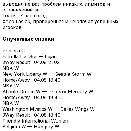
выводил не раз проблем никаких, лимитов и
ограничений нет
Гость
·
7 лет назад
Хорошая бк, проверенная и не блочит успешных
игроков
Случайные спайки
Primera C
Estrella Del Sur — Lujan
3Way Result · 04.08 21:02
NBA W
New York Liberty W — Seattle Storm W
Home/Away · 04.08 18:40
NBA W
Atlanta Dream W — Phoenix Mercury W
Home/Away · 04.08 18:40
NBA W
Washington Mystics W — Dallas Wings W
3Way Result · 04.08 18:40
Friendly International Women
Belgium W — Hungary W