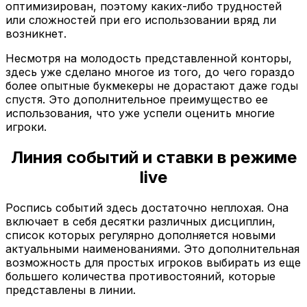
оптимизирован, поэтому каких-либо трудностей
или сложностей при его использовании вряд ли
возникнет.
Несмотря на молодость представленной конторы,
здесь уже сделано многое из того, до чего гораздо
более опытные букмекеры не дорастают даже годы
спустя. Это дополнительное преимущество ее
использования, что уже успели оценить многие
игроки.
Линия событий и ставки в режиме
live
Роспись событий здесь достаточно неплохая. Она
включает в себя десятки различных дисциплин,
список которых регулярно дополняется новыми
актуальными наименованиями. Это дополнительная
возможность для простых игроков выбирать из еще
большего количества противостояний, которые
представлены в линии.