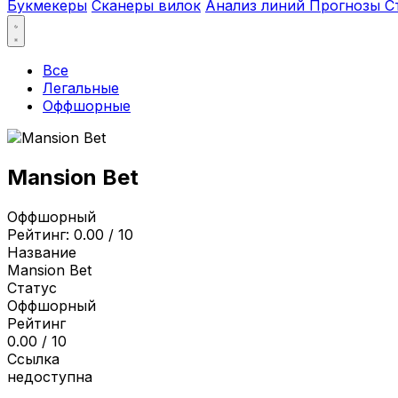
Букмекеры
Сканеры вилок
Анализ линий
Прогнозы
С
Все
Легальные
Оффшорные
Mansion Bet
Оффшорный
Рейтинг:
0.00 / 10
Название
Mansion Bet
Статус
Оффшорный
Рейтинг
0.00 / 10
Ссылка
недоступна