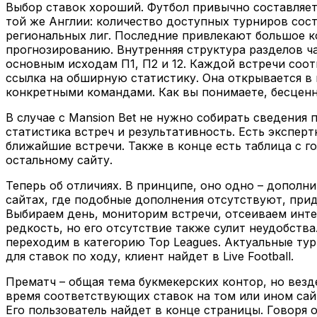
Выбор ставок хороший. Футбол привычно составляе
той же Англии: количество доступных турниров соста
региональных лиг. Последние привлекают большое ко
прогнозированию. Внутренняя структура разделов ч
основным исходам П1, П2 и 12. Каждой встречи соот
ссылка на обширную статистику. Она открывается в
конкретными командами. Как вы понимаете, бесценн
В случае с Mansion Bet не нужно собирать сведения
статистика встреч и результативность. Есть экспер
ближайшие встречи. Также в конце есть таблица с го
остальному сайту.
Теперь об отличиях. В принципе, оно одно – дополн
сайтах, где подобные дополнения отсутствуют, приде
Выбираем день, мониторим встречи, отсеиваем инте
редкость, но его отсутствие также сулит неудобства
переходим в категорию Top Leagues. Актуальные тур
для ставок по ходу, клиент найдет в Live Football.
Прематч – общая тема букмекерских контор, но вез
время соответствующих ставок на том или ином сайт
Его пользователь найдет в конце страницы. Говоря о