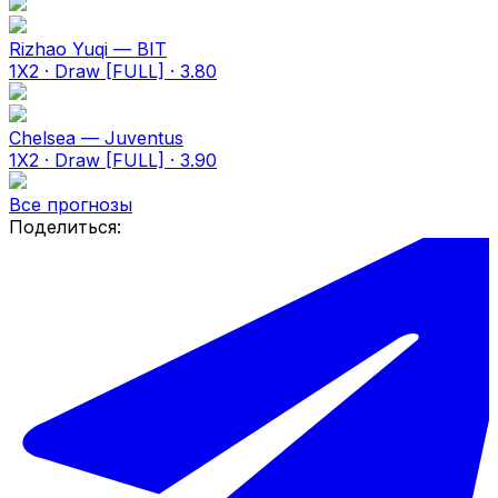
Rizhao Yuqi — BIT
1X2 · Draw [FULL] · 3.80
Chelsea — Juventus
1X2 · Draw [FULL] · 3.90
Все прогнозы
Поделиться: