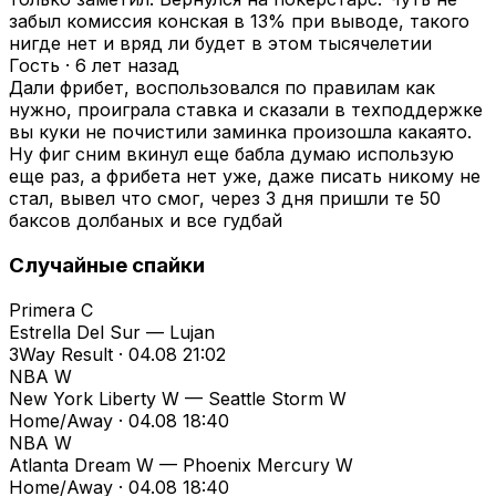
забыл комиссия конская в 13% при выводе, такого
нигде нет и вряд ли будет в этом тысячелетии
Гость
·
6 лет назад
Дали фрибет, воспользовался по правилам как
нужно, проиграла ставка и сказали в техподдержке
вы куки не почистили заминка произошла какаято.
Ну фиг сним вкинул еще бабла думаю использую
еще раз, а фрибета нет уже, даже писать никому не
стал, вывел что смог, через 3 дня пришли те 50
баксов долбаных и все гудбай
Случайные спайки
Primera C
Estrella Del Sur — Lujan
3Way Result · 04.08 21:02
NBA W
New York Liberty W — Seattle Storm W
Home/Away · 04.08 18:40
NBA W
Atlanta Dream W — Phoenix Mercury W
Home/Away · 04.08 18:40