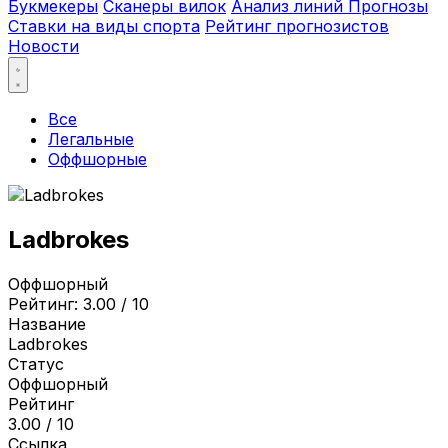
Букмекеры
Сканеры вилок
Анализ линий
Прогнозы
Ставки на виды спорта
Рейтинг прогнозистов
Новости
Все
Легальные
Оффшорные
Ladbrokes
Оффшорный
Рейтинг:
3.00 / 10
Название
Ladbrokes
Статус
Оффшорный
Рейтинг
3.00 / 10
Ссылка