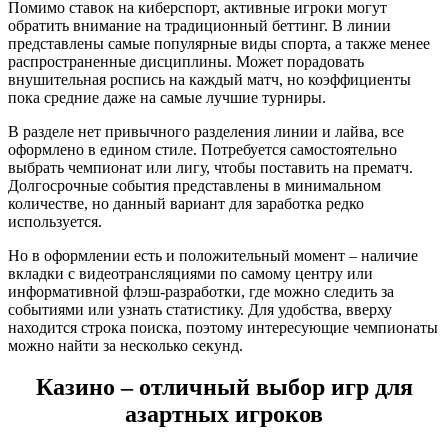
Помимо ставок на киберспорт, активные игроки могут
обратить внимание на традиционный беттинг. В линии
представлены самые популярные виды спорта, а также менее
распространенные дисциплины. Может порадовать
внушительная роспись на каждый матч, но коэффициенты
пока средние даже на самые лучшие турниры.
В разделе нет привычного разделения линии и лайва, все
оформлено в едином стиле. Потребуется самостоятельно
выбрать чемпионат или лигу, чтобы поставить на прематч.
Долгосрочные события представлены в минимальном
количестве, но данный вариант для заработка редко
используется.
Но в оформлении есть и положительный момент – наличие
вкладки с видеотрансляциями по самому центру или
информативной флэш-разработки, где можно следить за
событиями или узнать статистику. Для удобства, вверху
находится строка поиска, поэтому интересующие чемпионаты
можно найти за несколько секунд.
Казино – отличный выбор игр для
азартных игроков