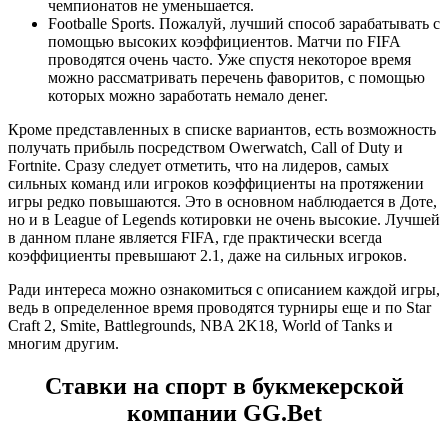
чемпионатов не уменьшается.
Footballe Sports. Пожалуй, лучший способ зарабатывать с
помощью высоких коэффициентов. Матчи по FIFA
проводятся очень часто. Уже спустя некоторое время
можно рассматривать перечень фаворитов, с помощью
которых можно заработать немало денег.
Кроме представленных в списке вариантов, есть возможность
получать прибыль посредством Owerwatch, Call of Duty и
Fortnite. Сразу следует отметить, что на лидеров, самых
сильных команд или игроков коэффициенты на протяжении
игры редко повышаются. Это в основном наблюдается в Доте,
но и в League of Legends котировки не очень высокие. Лучшей
в данном плане является FIFA, где практически всегда
коэффициенты превышают 2.1, даже на сильных игроков.
Ради интереса можно ознакомиться с описанием каждой игры,
ведь в определенное время проводятся турниры еще и по Star
Craft 2, Smite, Battlegrounds, NBA 2K18, World of Tanks и
многим другим.
Ставки на спорт в букмекерской
компании GG.Bet