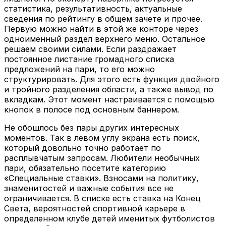
статистика, результативность, актуальные
сведения по рейтингу в общем зачете и прочее.
Первую можно найти в этой же конторе через
одноименный раздел верхнего меню. Остальное
решаем своими силами. Если раздражает
постоянное листание громадного списка
предложений на пари, то его можно
структурировать. Для этого есть функция двойного
и тройного разделения области, а также вывод по
вкладкам. Этот момент настраивается с помощью
кнопок в полосе под основным баннером.
Не обошлось без пары других интересных
моментов. Так в левом углу экрана есть поиск,
который довольно точно работает по
расплывчатым запросам. Любители необычных
пари, обязательно посетите категорию
«Специальные ставки». Взносами на политику,
знаменитостей и важные события все не
ограничивается. В списке есть ставка на Конец
Света, вероятностей спортивной карьере в
определенном клубе детей именитых футболистов