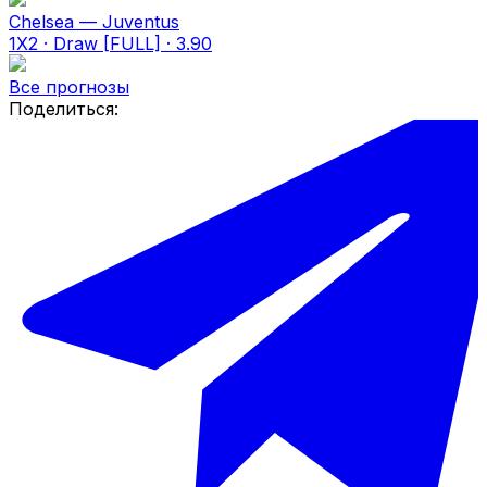
Chelsea — Juventus
1X2 · Draw [FULL] · 3.90
Все прогнозы
Поделиться: