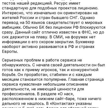
тестов нашей редакцией. Ресурс имеет
стандартную для подобных проектов лицензию.
Интересно, что изначально он ориентирован на
жителей России и стран бывшего СНГ. Однако
перевод на 50 языков свидетельствует о мировых
амбициях. Обычно БК без лицензии РФ блокируются
сразу. Данный сайт отлично известен в ФНС, но до
сих держится на плаву. В СМИ, на форумах нет
информации о его скором закрытии. Букмекер
наоборот активно развивается в РФ и странах
Европы.
Серьезных проблем в работе сервиса не
обнаружилось. С начала своей деятельности он был
готов как к приему игроков, так и конкурентной
борьбе. Он проработан, стабилен и с каждым
месяцем становится популярнее. Главная страница
сервиса «умаслена» небольшим описанием
деятельности, не имеющей ценности для
профессионалов. В разделе «О нас»,
расположенном в нижнем сайт-баре, тоже ничего
дельного не нашлось. В «Контактах» указаны