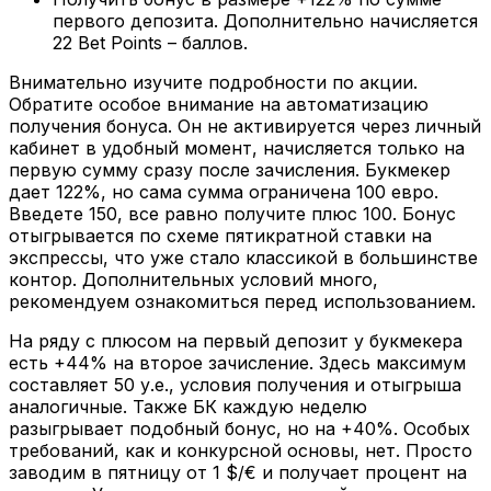
первого депозита. Дополнительно начисляется
22 Bet Points – баллов.
Внимательно изучите подробности по акции.
Обратите особое внимание на автоматизацию
получения бонуса. Он не активируется через личный
кабинет в удобный момент, начисляется только на
первую сумму сразу после зачисления. Букмекер
дает 122%, но сама сумма ограничена 100 евро.
Введете 150, все равно получите плюс 100. Бонус
отыгрывается по схеме пятикратной ставки на
экспрессы, что уже стало классикой в большинстве
контор. Дополнительных условий много,
рекомендуем ознакомиться перед использованием.
На ряду с плюсом на первый депозит у букмекера
есть +44% на второе зачисление. Здесь максимум
составляет 50 у.е., условия получения и отыгрыша
аналогичные. Также БК каждую неделю
разыгрывает подобный бонус, но на +40%. Особых
требований, как и конкурсной основы, нет. Просто
заводим в пятницу от 1 $/€ и получает процент на