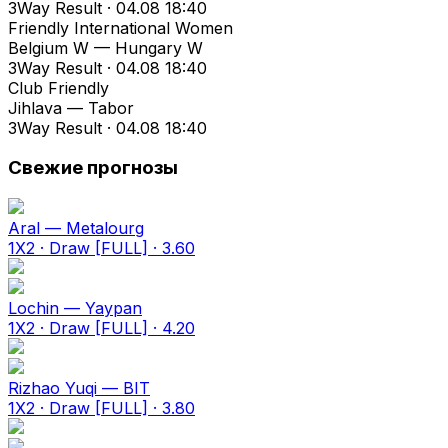
3Way Result · 04.08 18:40
Friendly International Women
Belgium W — Hungary W
3Way Result · 04.08 18:40
Club Friendly
Jihlava — Tabor
3Way Result · 04.08 18:40
Свежие прогнозы
Aral — Metalourg
1X2 · Draw [FULL] · 3.60
Lochin — Yaypan
1X2 · Draw [FULL] · 4.20
Rizhao Yuqi — BIT
1X2 · Draw [FULL] · 3.80