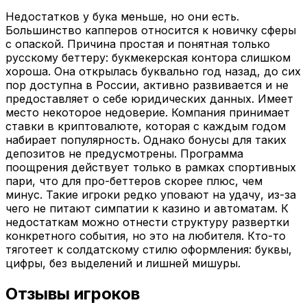
Недостатков у бука меньше, но они есть.
Большинство капперов относится к новичку сферы
с опаской. Причина простая и понятная только
русскому беттеру: букмекерская контора слишком
хороша. Она открылась буквально год назад, до сих
пор доступна в России, активно развивается и не
предоставляет о себе юридических данных. Имеет
место некоторое недоверие. Компания принимает
ставки в криптовалюте, которая с каждым годом
набирает популярность. Однако бонусы для таких
депозитов не предусмотрены. Программа
поощрения действует только в рамках спортивных
пари, что для про-беттеров скорее плюс, чем
минус. Такие игроки редко уповают на удачу, из-за
чего не питают симпатии к казино и автоматам. К
недостаткам можно отнести структуру развертки
конкретного события, но это на любителя. Кто-то
тяготеет к солдатскому стилю оформления: буквы,
цифры, без выделений и лишней мишуры.
Отзывы игроков