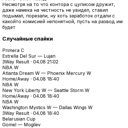
Несмотря на то что контора с цуписом дружит,
даже намека на честность не увидел, ставил
подымал, порезали, ну хоть заработок отдали с
какойто комисией непонятной, пусть на развод им
будет
Случайные спайки
Primera C
Estrella Del Sur — Lujan
3Way Result · 04.08 21:02
NBA W
Atlanta Dream W — Phoenix Mercury W
Home/Away · 04.08 18:40
NBA W
New York Liberty W — Seattle Storm W
Home/Away · 04.08 18:40
NBA W
Washington Mystics W — Dallas Wings W
3Way Result · 04.08 18:40
Belarusian Cup
Gomel — Mogilev