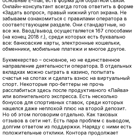
основные E-mail, есть форма для обратной связи.
Онлайн-консультант всегда готов ответить в форме
«Задать вопрос», правый нижний угол экрана. Не
забываем ознакомиться с правилами оператора в
соответствующем разделе. Они стандартные, но
все же. Ввод/вывод осуществляется 167 способами
(на конец 2018 г.), среди которых есть буквально
все: банковские карты, электронные кошельки,
обменники, мобильные платежи и многое другое.
Букмекерство – основное, но не единственное
направление деятельности оператора. В отдельных
вкладках можно сыграть в казино, попытать
счастья на слотах и сделать взнос на виртуальный
спорт. Некоторые про-беттеры не прочь
расслабиться здесь после продуктивного «Лайва»
или волнительного экспресса. Есть несколько
бонусов для спортивных ставок, среди которых
нашелся даже неплохой плюс на второй депозит.
Но об этом поговорим отдельно. Как таковых
отзывов в сети нет. Есть пара проблем с выводом,
долгим ответом из поддержки. Наряду с ними есть
положительные отклики. Контора продолжает