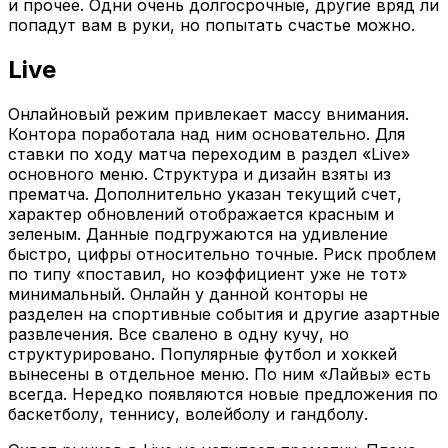
и прочее. Одни очень долгосрочные, другие вряд ли
попадут вам в руки, но попытать счастье можно.
Live
Онлайновый режим привлекает массу внимания.
Контора поработала над ним основательно. Для
ставки по ходу матча переходим в раздел «Live»
основного меню. Структура и дизайн взяты из
прематча. Дополнительно указан текущий счет,
характер обновлений отображается красным и
зеленым. Данные подгружаются на удивление
быстро, цифры относительно точные. Риск проблем
по типу «поставил, но коэффициент уже не тот»
минимальный. Онлайн у данной конторы не
разделен на спортивные события и другие азартные
развлечения. Все свалено в одну кучу, но
структурировано. Популярные футбол и хоккей
вынесены в отдельное меню. По ним «Лайвы» есть
всегда. Нередко появляются новые предложения по
баскетболу, теннису, волейболу и гандболу.