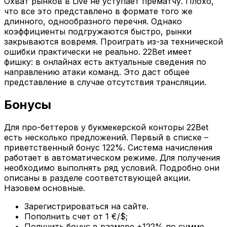
Охват рынков в Live не уступает прематчу. Плохо,
что все это представлено в формате того же
длинного, однообразного перечня. Однако
коэффициенты подгружаются быстро, рынки
закрываются вовремя. Проиграть из-за технической
ошибки практически не реально. 22Bet имеет
фишку: в онлайнах есть актуальные сведения по
направлению атаки команд. Это даст общее
представление в случае отсутствия трансляции.
Бонусы
Для про-беттеров у букмекерской конторы 22Bet
есть несколько предложений. Первый в списке –
приветственный бонус 122%. Система начисления
работает в автоматическом режиме. Для получения
необходимо выполнять ряд условий. Подробно они
описаны в разделе соответствующей акции.
Назовем основные.
Зарегистрироваться на сайте.
Пополнить счет от 1 €/$;
Получить бонус в размере +122% по сумме